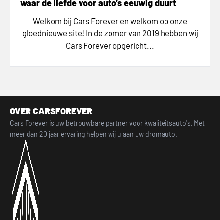
waar de liefde voor auto’s eeuwig duurt
Welkom bij Cars Forever en welkom op onze
gloednieuwe site! In de zomer van 2019 hebben wij
Cars Forever opgericht...
OVER CARSFOREVER
Cars Forever is uw betrouwbare partner voor kwaliteitsauto's. Met
meer dan 20 jaar ervaring helpen wij u aan uw dromauto.