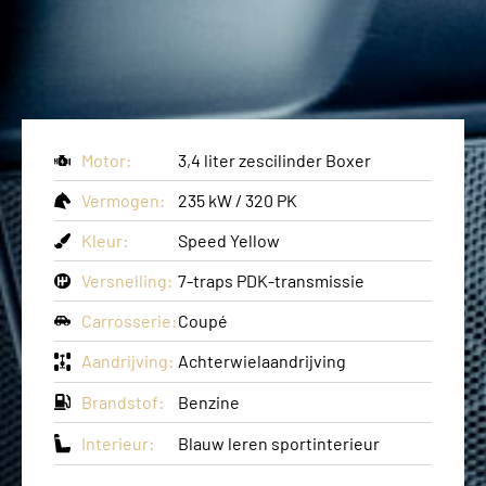
Motor:
3,4 liter zescilinder Boxer
Vermogen:
235 kW / 320 PK
Kleur:
Speed Yellow
Versnelling:
7-traps PDK-transmissie
Carrosserie:
Coupé
Aandrijving:
Achterwielaandrijving
Brandstof:
Benzine
Interieur:
Blauw leren sportinterieur