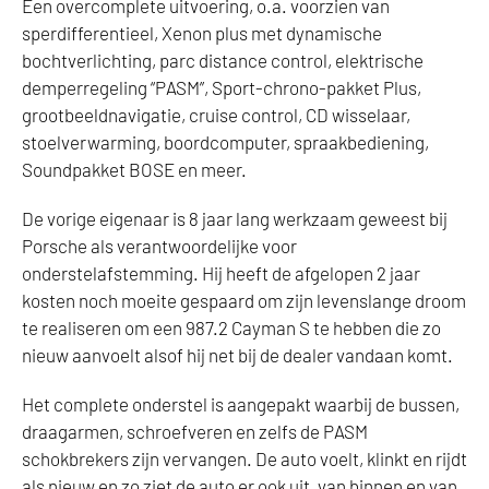
Een overcomplete uitvoering, o.a. voorzien van
sperdifferentieel, Xenon plus met dynamische
bochtverlichting, parc distance control, elektrische
demperregeling “PASM”, Sport-chrono-pakket Plus,
grootbeeldnavigatie, cruise control, CD wisselaar,
stoelverwarming, boordcomputer, spraakbediening,
Soundpakket BOSE en meer.
De vorige eigenaar is 8 jaar lang werkzaam geweest bij
Porsche als verantwoordelijke voor
onderstelafstemming. Hij heeft de afgelopen 2 jaar
kosten noch moeite gespaard om zijn levenslange droom
te realiseren om een 987.2 Cayman S te hebben die zo
nieuw aanvoelt alsof hij net bij de dealer vandaan komt.
Het complete onderstel is aangepakt waarbij de bussen,
draagarmen, schroefveren en zelfs de PASM
schokbrekers zijn vervangen. De auto voelt, klinkt en rijdt
als nieuw en zo ziet de auto er ook uit, van binnen en van