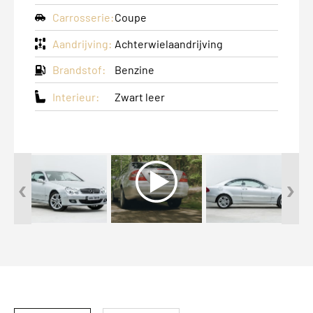
Carrosserie:
Coupe
Aandrijving:
Achterwielaandrijving
Brandstof:
Benzine
Interieur:
Zwart leer
‹
›