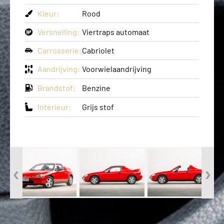
Kleur:
Rood
Versnelling:
Viertraps automaat
Carrosserie:
Cabriolet
Aandrijving:
Voorwielaandrijving
Brandstof:
Benzine
Interieur:
Grijs stof
‹
›