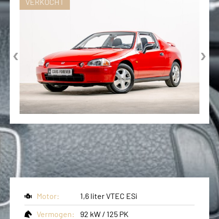
VERKOCHT
‹
›
Motor:
1,6 liter VTEC ESi
Vermogen:
92 kW / 125 PK