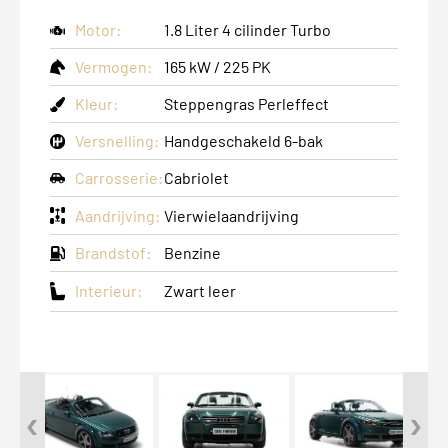
Motor:
1.8 Liter 4 cilinder Turbo
Vermogen:
165 kW / 225 PK
Kleur:
Steppengras Perleffect
Versnelling:
Handgeschakeld 6-bak
Carrosserie:
Cabriolet
Aandrijving:
Vierwielaandrijving
Brandstof:
Benzine
Interieur:
Zwart leer
‹
›