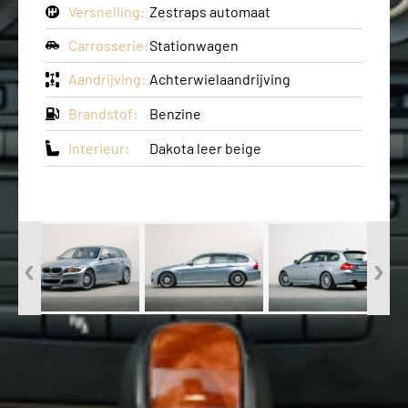
Versnelling:
Zestraps automaat
Carrosserie:
Stationwagen
Aandrijving:
Achterwielaandrijving
Brandstof:
Benzine
Interieur:
Dakota leer beige
‹
›